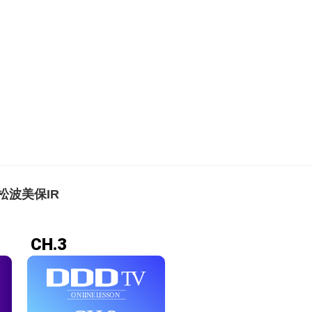
7 松波美保IR
CH.3