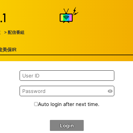
覧
> 配信番組
松波美保IR