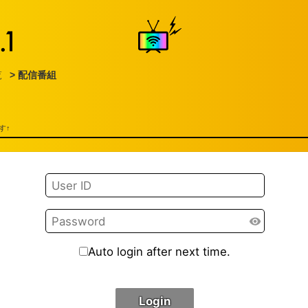
覧
> 配信番組
す↑