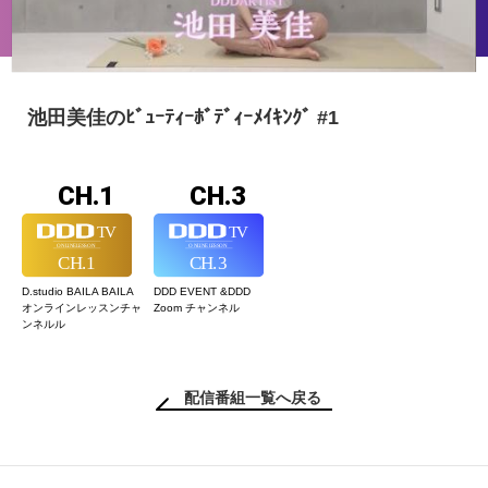
池田美佳のﾋﾞｭｰﾃｨｰﾎﾞﾃﾞｨｰﾒｲｷﾝｸﾞ #1
CH.1
CH.3
D.studio BAILA BAILA
DDD EVENT &
DDD
オンラインレッスン
チャ
Zoom チャンネル
ンネルル
配信番組一覧へ戻る