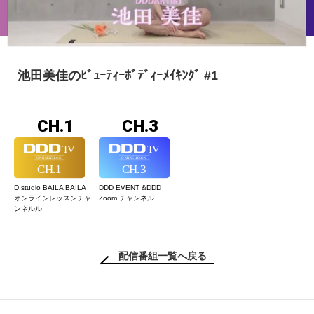
池田美佳のﾋﾞｭｰﾃｨｰﾎﾞﾃﾞｨｰﾒｲｷﾝｸﾞ #1
CH.1
CH.3
D.studio BAILA BAILA
DDD EVENT &
DDD
オンラインレッスン
チャ
Zoom チャンネル
ンネルル
配信番組一覧へ戻る