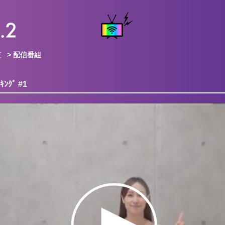
覧
> 配信番組
ﾝｸﾞ #1