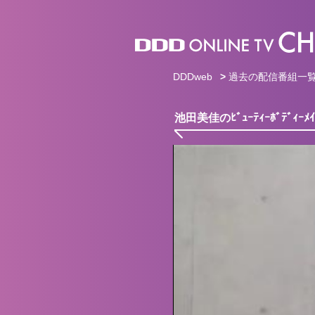
DDDweb
>
過去の配信番組一
池田美佳のﾋﾞｭｰﾃｨｰﾎﾞﾃﾞｨｰﾒｲｷ