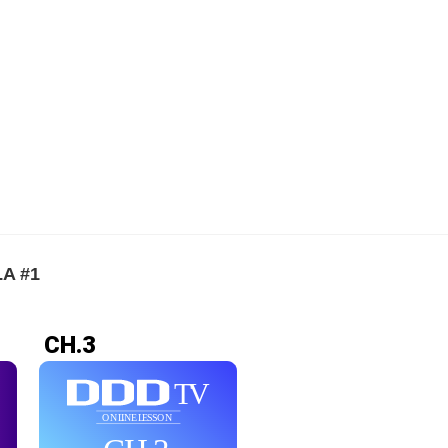
LA #1
CH.3