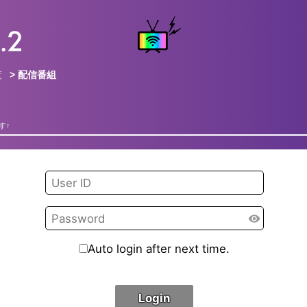
覧
> 配信番組
す↑