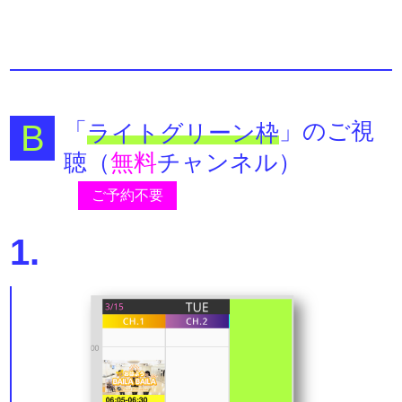
「
」のご視
ライトグリーン枠
聴（
無料
チャンネル）
ご予約不要
1.