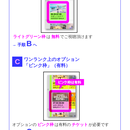
ライトグリーン枠
は
無料
でご視聴頂けます
B
→ 手順
へ
ワンランク上のオプション
「ピンク枠」（有料）
オプションの
ピンク枠
は
有料の
チケット
が必要です