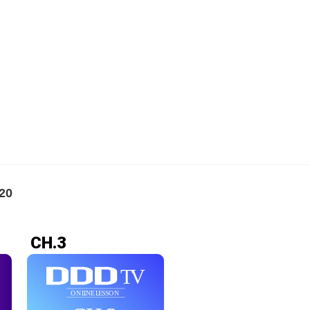
20
CH.3