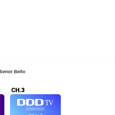
enor Bello
CH.3