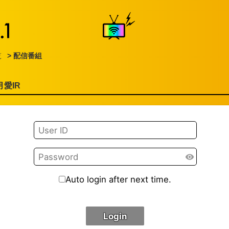
覧
> 配信番組
月愛IR