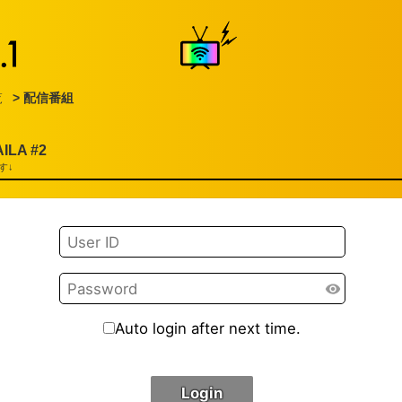
覧
> 配信番組
LA #2
す↓