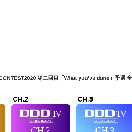
CONTEST2020 第二回目「What you’ve done」予
CH.2
CH.3