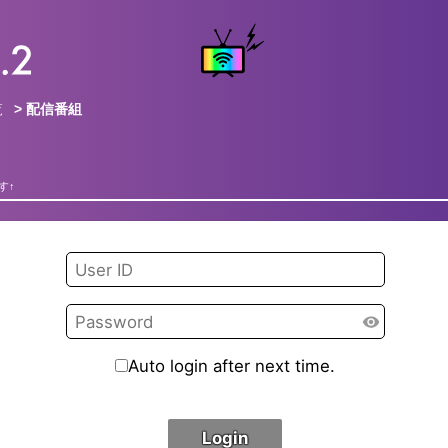
覧
> 配信番組
す↑