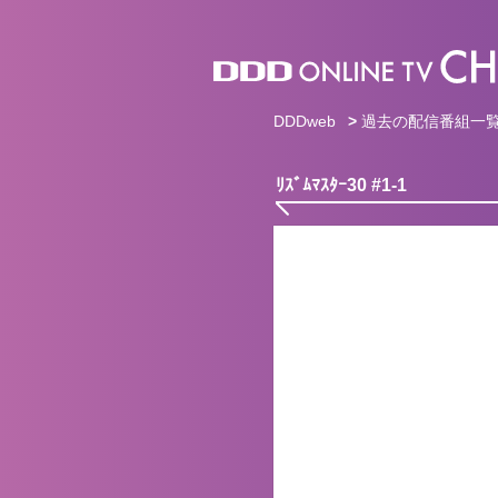
DDDweb
>
過去の配信番組一
ﾘｽﾞﾑﾏｽﾀｰ30 #1-1