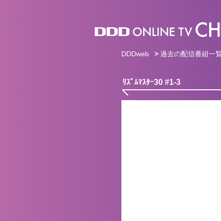
DDDweb
>
過去の配信番組一
ﾘｽﾞﾑﾏｽﾀｰ30 #1-3