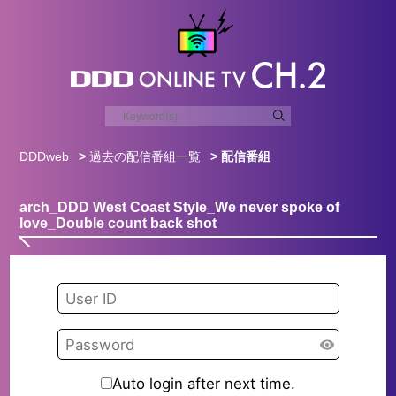
DDDweb
>
過去の配信番組一覧
> 配信番組
arch_DDD West Coast Style_We never spoke of
love_Double count back shot