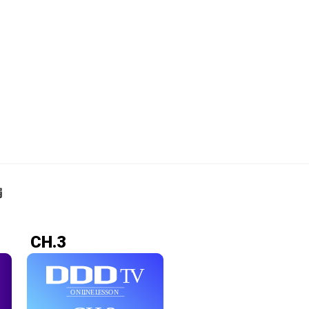
編
CH.3