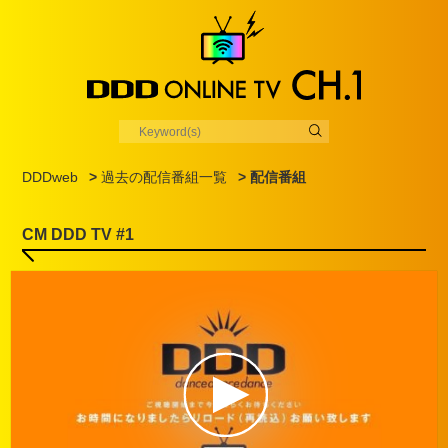
DDDweb
>
過去の配信番組一覧
> 配信番組
CM DDD TV #1