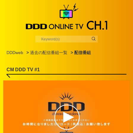
DDDweb
>
過去の配信番組一覧
> 配信番組
CM DDD TV #1