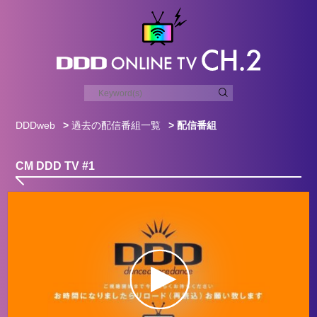
DDDweb
>
過去の配信番組一覧
> 配信番組
CM DDD TV #1