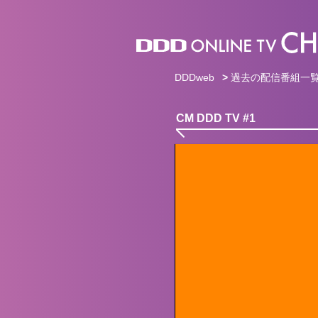
DDDweb
>
過去の配信番組一
CM DDD TV #1