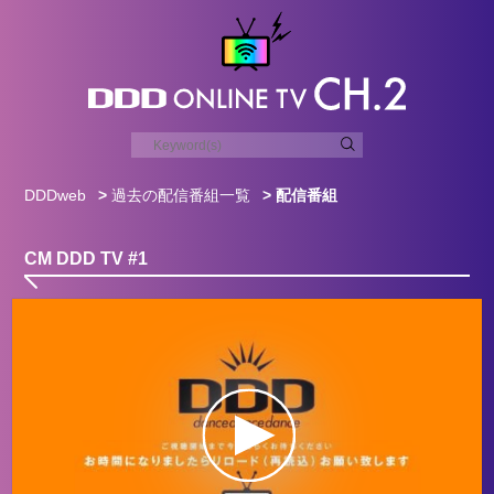
DDDweb
>
過去の配信番組一覧
> 配信番組
CM DDD TV #1