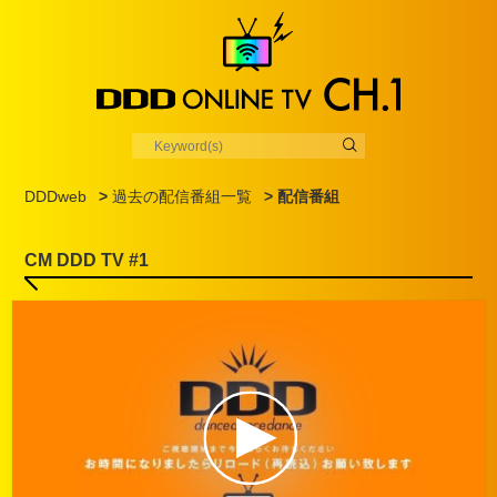
DDDweb
>
過去の配信番組一覧
> 配信番組
CM DDD TV #1