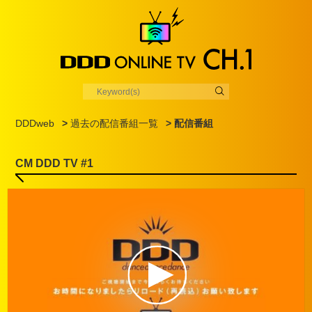
DDDweb
>
過去の配信番組一覧
> 配信番組
CM DDD TV #1