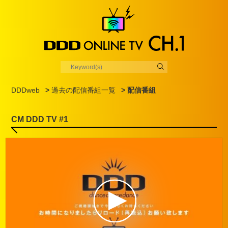
DDDweb
>
過去の配信番組一覧
> 配信番組
CM DDD TV #1