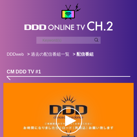
DDDweb
>
過去の配信番組一覧
> 配信番組
CM DDD TV #1