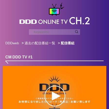
DDDweb
>
過去の配信番組一覧
> 配信番組
CM DDD TV #1