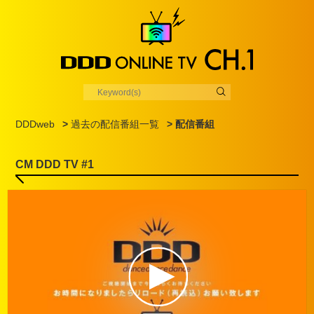
DDDweb
>
過去の配信番組一覧
> 配信番組
CM DDD TV #1