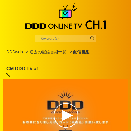
DDDweb
>
過去の配信番組一覧
> 配信番組
CM DDD TV #1