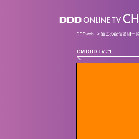
DDDweb
>
過去の配信番組一
CM DDD TV #1