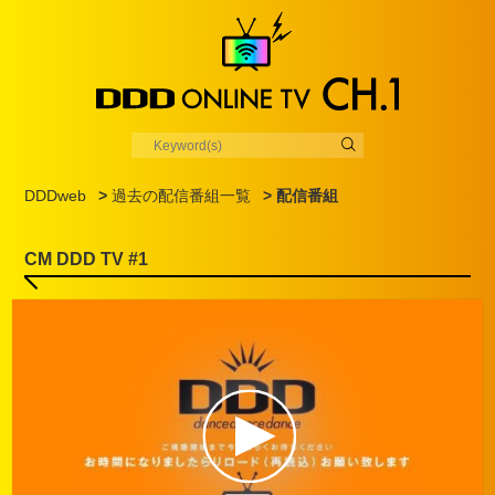
DDDweb
>
過去の配信番組一覧
> 配信番組
CM DDD TV #1