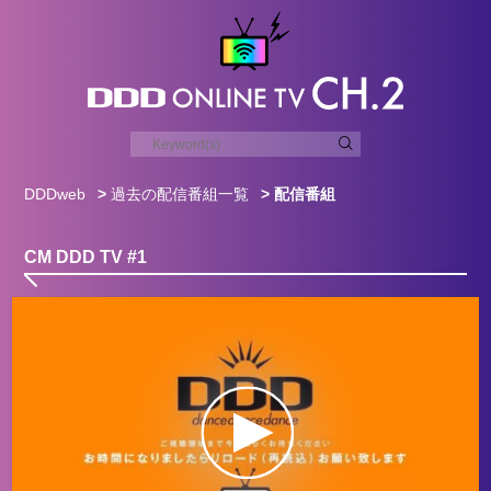
DDDweb
>
過去の配信番組一覧
> 配信番組
CM DDD TV #1