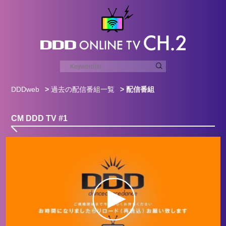
DDDweb
>
過去の配信番組一覧
> 配信番組
CM DDD TV #1