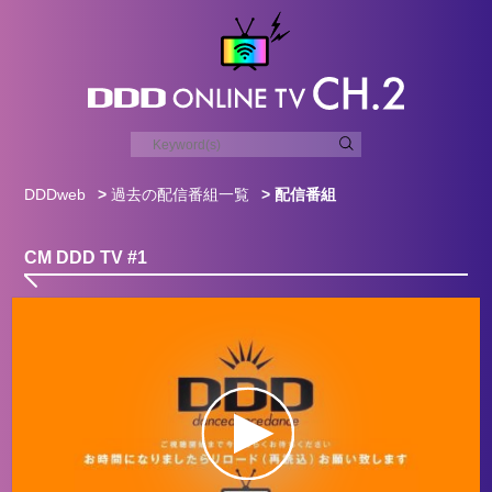
DDDweb
>
過去の配信番組一覧
> 配信番組
CM DDD TV #1