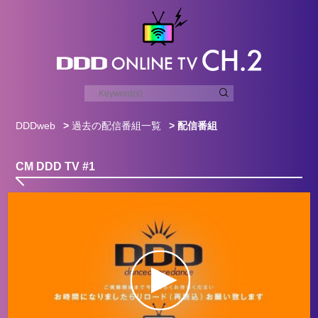
DDDweb
>
過去の配信番組一覧
> 配信番組
CM DDD TV #1