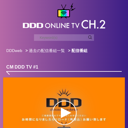
DDDweb
>
過去の配信番組一覧
> 配信番組
CM DDD TV #1