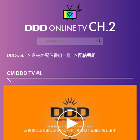
DDDweb
>
過去の配信番組一覧
> 配信番組
CM DDD TV #1