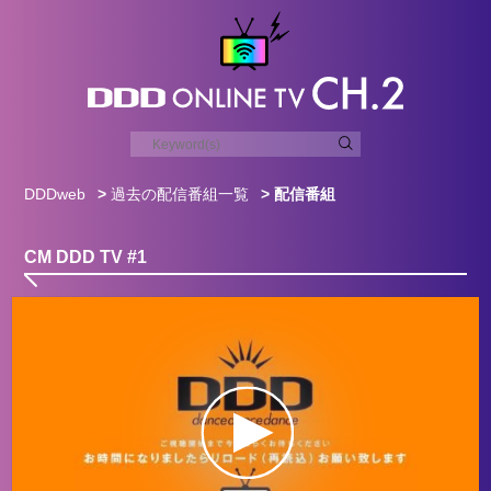
DDDweb
>
過去の配信番組一覧
> 配信番組
CM DDD TV #1