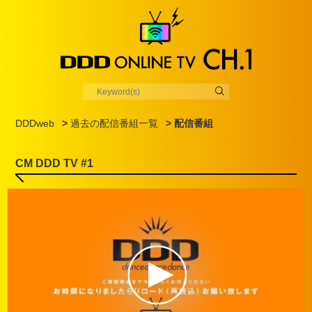
DDDweb
>
過去の配信番組一覧
> 配信番組
CM DDD TV #1