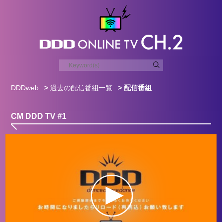
DDDweb
>
過去の配信番組一覧
> 配信番組
CM DDD TV #1