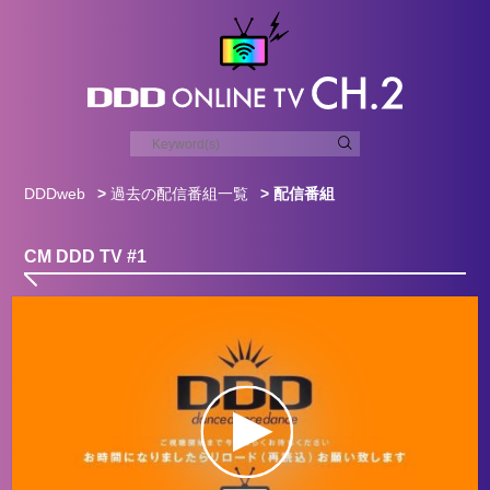
DDDweb
>
過去の配信番組一覧
> 配信番組
CM DDD TV #1