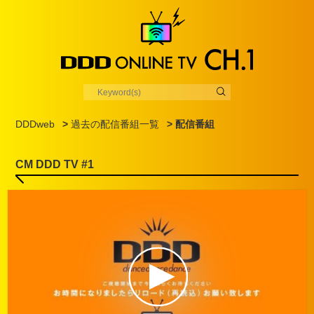
DDDweb
>
過去の配信番組一覧
> 配信番組
CM DDD TV #1