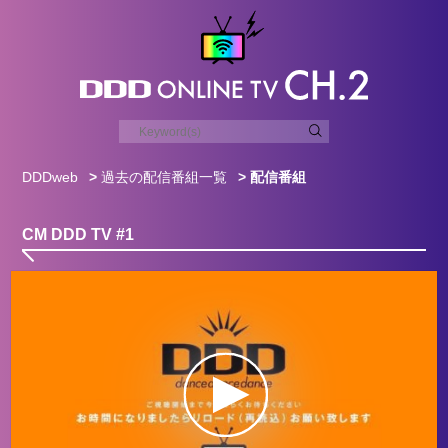
DDDweb
>
過去の配信番組一覧
> 配信番組
CM DDD TV #1