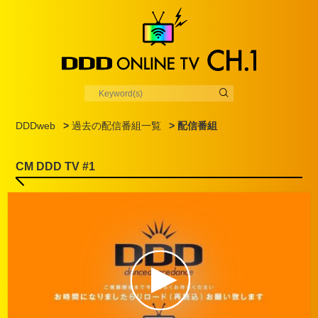
DDDweb
>
過去の配信番組一覧
> 配信番組
CM DDD TV #1