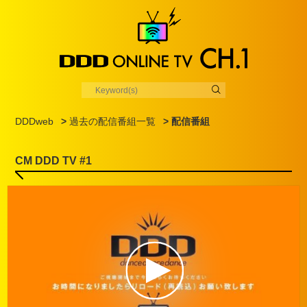
DDDweb
>
過去の配信番組一覧
> 配信番組
CM DDD TV #1