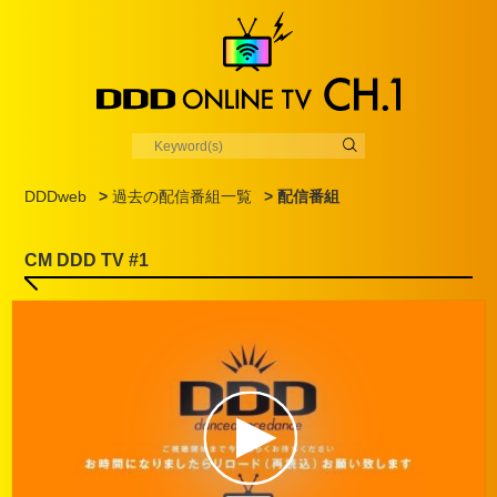
DDDweb
>
過去の配信番組一覧
> 配信番組
CM DDD TV #1