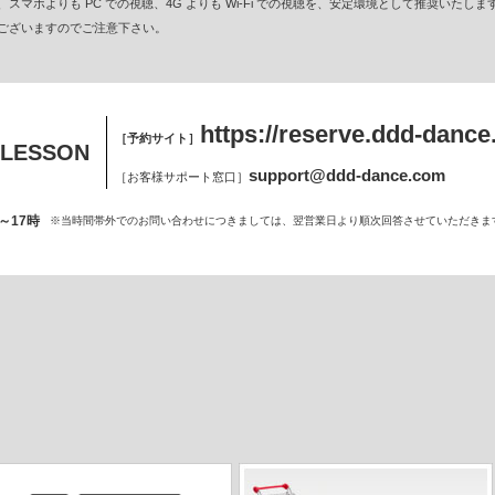
マホよりも PC での視聴、4G よりも Wi-Fi での視聴を、安定環境として推奨いたしま
ございますのでご注意下さい。
https://reserve.ddd-danc
［予約サイト］
 LESSON
support@ddd-dance.com
［お客様サポート窓口］
～17時
※当時間帯外でのお問い合わせにつきましては、翌営業日より順次回答させていただきま