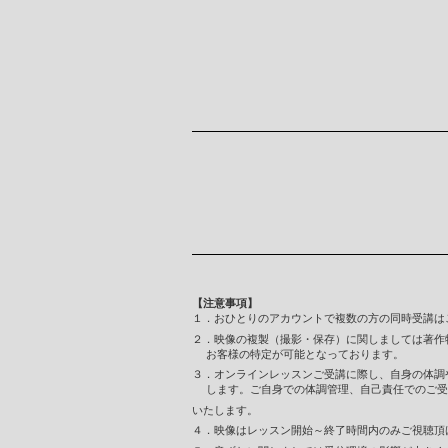
【注意事項】
１．おひとりのアカウントで複数の方の同時受講は
２．映像の複製（撮影・保存）に関しましては著作
お客様の特定が可能となっております。
３．オンラインレッスンご受講に際し、自身の体調
します。ご自身での体調管理、自己責任でのご
いたします。
４．映像はレッスン開始～終了時間内のみご視聴頂