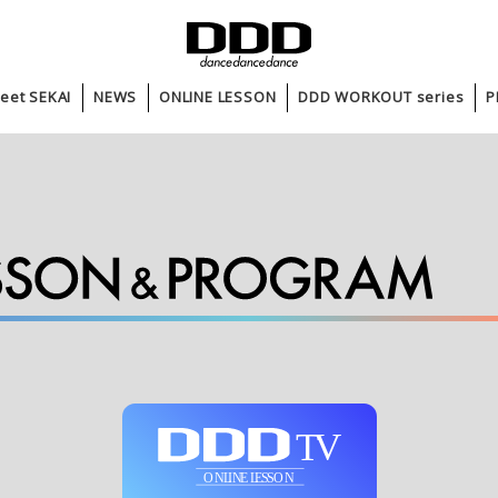
eet SEKAI
NEWS
ONLINE LESSON
DDD WORKOUT series
P