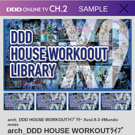
SAMPLE
arch_DDD HOUSE WORKOUTﾗｲﾌﾞﾗﾘｰ Xvol.9-3 #Mundo
remix
arch_DDD HOUSE WORKOUTﾗｲﾌﾞ