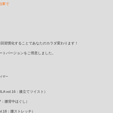
効果で
一回習慣化することであなたのカラダ変わります！
ョートバージョンをご用意しました。
バイザー
LA BAILA vol.16：膝立てツイスト）
vol.17：腰背中ほぐし）
A?vol.18：腰ストレッチ）