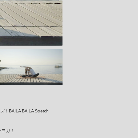
ILA BAILA Stretch
チヨガ！